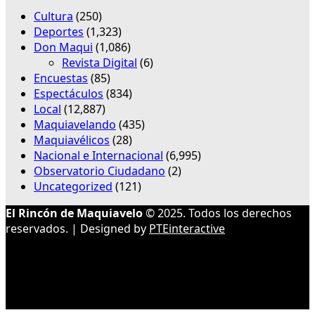
Cultura
(250)
Deportes
(1,323)
Don Maqui
(1,086)
Revista Digital
(6)
Encuestas
(85)
Espectáculos
(834)
Local
(12,887)
Maquiavelando
(435)
Maquiavélicos
(28)
Nacional e Internacional
(6,995)
Observatorio Ciudadano
(2)
Uncategorized
(121)
El Rincón de Maquiavelo
© 2025. Todos los derechos
reservados. | Designed by
PTEinteractive