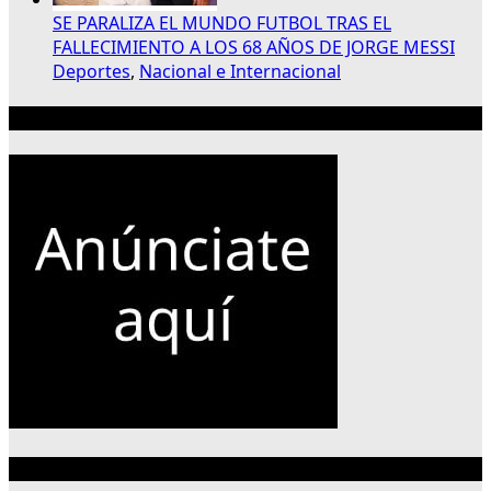
SE PARALIZA EL MUNDO FUTBOL TRAS EL
FALLECIMIENTO A LOS 68 AÑOS DE JORGE MESSI
Deportes
,
Nacional e Internacional
Publicidad 300×250
Categorías