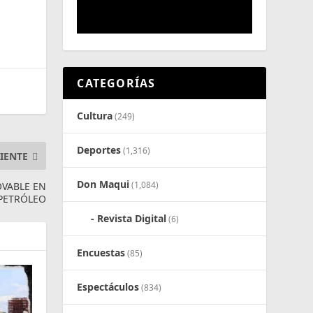
CATEGORÍAS
Cultura
(249)
Deportes
(1,316)
IENTE
Don Maqui
(1,084)
VABLE EN
 PETRÓLEO
Revista Digital
(6)
Encuestas
(85)
Espectáculos
(834)