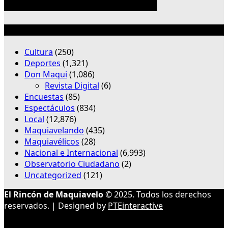
Categorías
Cultura
(250)
Deportes
(1,321)
Don Maqui
(1,086)
Revista Digital
(6)
Encuestas
(85)
Espectáculos
(834)
Local
(12,876)
Maquiavelando
(435)
Maquiavélicos
(28)
Nacional e Internacional
(6,993)
Observatorio Ciudadano
(2)
Uncategorized
(121)
El Rincón de Maquiavelo
© 2025. Todos los derechos
reservados. | Designed by
PTEinteractive