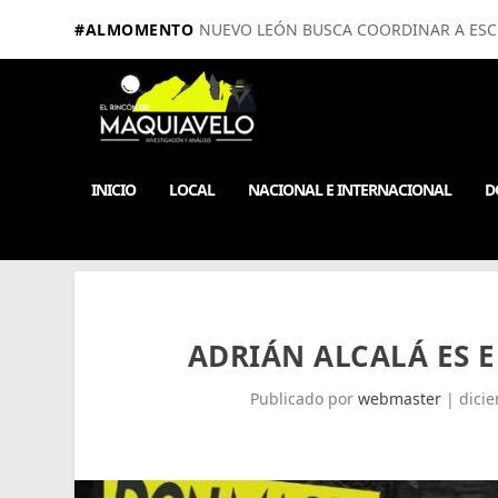
#ALMOMENTO
NUEVO LEÓN BUSCA COORDINAR A ESCUE
INICIO
LOCAL
NACIONAL E INTERNACIONAL
D
ADRIÁN ALCALÁ ES E
Publicado por
webmaster
|
dici