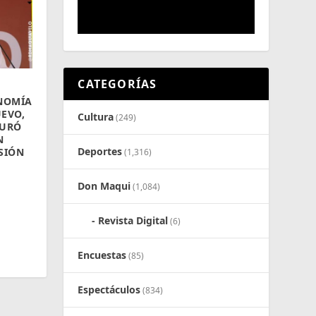
CATEGORÍAS
ONOMÍA
EVO,
Cultura
(249)
AURÓ
N
Deportes
SIÓN
(1,316)
Don Maqui
(1,084)
Revista Digital
(6)
Encuestas
(85)
Espectáculos
(834)