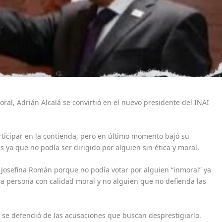
oral, Adrián Alcalá se convirtió en el nuevo presidente del INAI
rticipar en la contienda, pero en último momento bajó su
ya que no podía ser dirigido por alguien sin ética y moral.
a Josefina Román porque no podía votar por alguien “inmoral” ya
a persona con calidad moral y no alguien que no defienda las
 se defendió de las acusaciones que buscan desprestigiarlo.