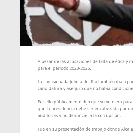
A pesar de las acusaciones de falta de ética y m
para el periodo 2023-2026.
La comisionada Julieta del Río también iba a pa
candidatura y aseguró que no había condiciones 
Por ello públicamente dijo que su voto era par
que la presidencia debe ser encabezada por un
auditorías y no denuncie la la corrupción.
Fue en su presentación de trabajo donde Alcala