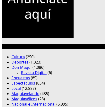
Categorías
Cultura
(250)
Deportes
(1,323)
Don Maqui
(1,086)
Revista Digital
(6)
Encuestas
(85)
Espectáculos
(834)
Local
(12,887)
Maquiavelando
(435)
Maquiavélicos
(28)
Nacional e Internacional
(6,995)