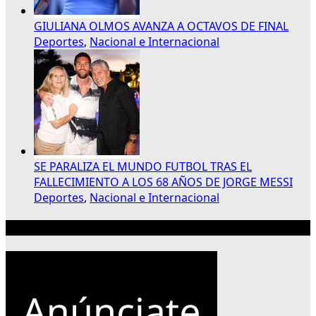
GIULIANA OLMOS AVANZA A OCTAVOS DE FINAL
Deportes
,
Nacional e Internacional
SE PARALIZA EL MUNDO FUTBOL TRAS EL
FALLECIMIENTO A LOS 68 AÑOS DE JORGE MESSI
Deportes
,
Nacional e Internacional
Publicidad 300×250