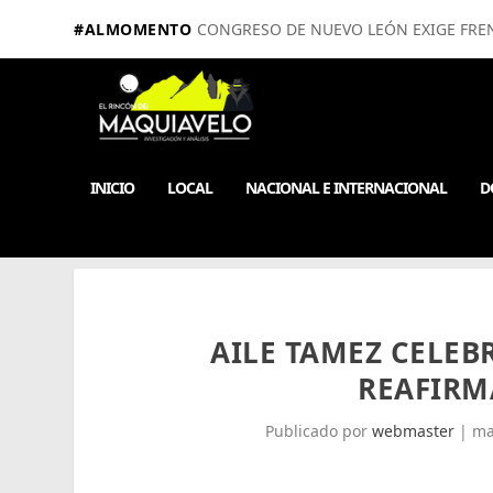
#ALMOMENTO
CONGRESO DE NUEVO LEÓN EXIGE FRE
INICIO
LOCAL
NACIONAL E INTERNACIONAL
D
AILE TAMEZ CELEB
REAFIRM
Publicado por
webmaster
|
ma