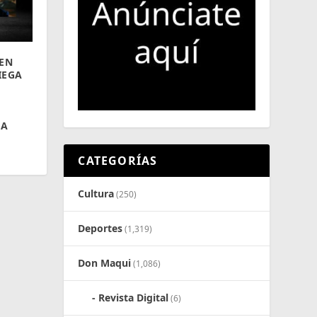
 EN
IEGA
 A
CATEGORÍAS
Cultura
(250)
Deportes
(1,319)
Don Maqui
(1,086)
Revista Digital
(6)