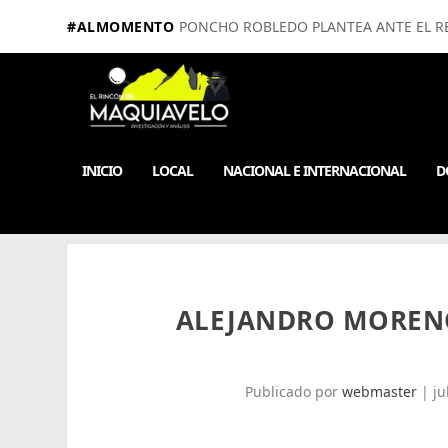
#ALMOMENTO
PONCHO ROBLEDO PLANTEA ANTE EL RE
INICIO
LOCAL
NACIONAL E INTERNACIONAL
D
ALEJANDRO MORENO
Publicado por
webmaster
|
ju