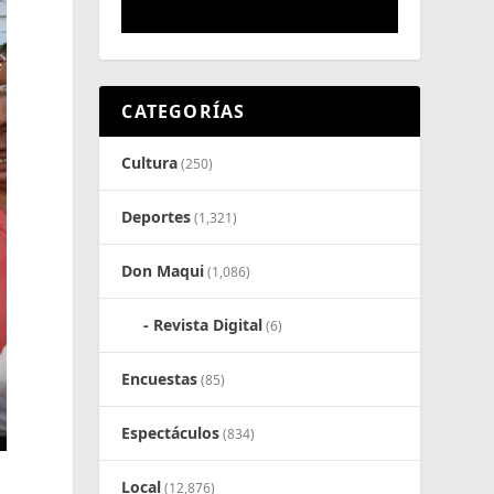
CATEGORÍAS
Cultura
(250)
Deportes
(1,321)
Don Maqui
(1,086)
Revista Digital
(6)
Encuestas
(85)
Espectáculos
(834)
Local
(12,876)