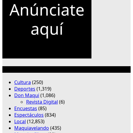
Categorías
Cultura
(250)
Deportes
(1,319)
Don Maqui
(1,086)
Revista Digital
(6)
Encuestas
(85)
Espectáculos
(834)
Local
(12,853)
Maquiavelando
(435)