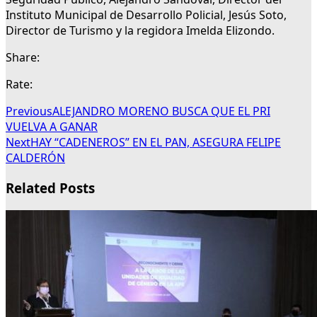
Instituto Municipal de Desarrollo Policial, Jesús Soto,
Director de Turismo y la regidora Imelda Elizondo.
Share:
Rate:
Previous
ALEJANDRO MORENO BUSCA QUE EL PRI
VUELVA A GANAR
Next
HAY “CADENEROS” EN EL PAN, ASEGURA FELIPE
CALDERÓN
Related Posts