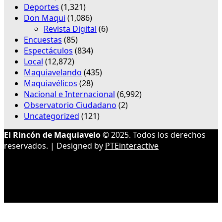
Deportes
(1,321)
Don Maqui
(1,086)
Revista Digital
(6)
Encuestas
(85)
Espectáculos
(834)
Local
(12,872)
Maquiavelando
(435)
Maquiavélicos
(28)
Nacional e Internacional
(6,992)
Observatorio Ciudadano
(2)
Uncategorized
(121)
El Rincón de Maquiavelo
© 2025. Todos los derechos
reservados. | Designed by
PTEinteractive