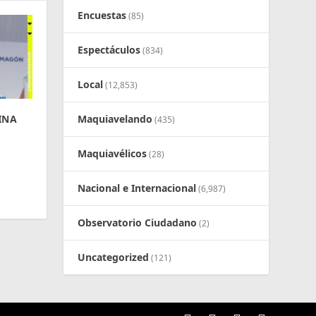
Encuestas
(85)
Espectáculos
(834)
Local
(12,853)
INA
Maquiavelando
(435)
Maquiavélicos
(28)
Nacional e Internacional
(6,987)
Observatorio Ciudadano
(2)
Uncategorized
(121)