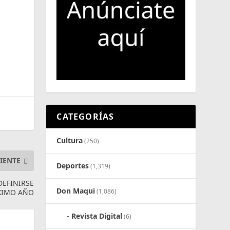
CATEGORÍAS
Cultura
(250)
IENTE
Deportes
(1,319)
DEFINIRSE
Don Maqui
(1,086)
XIMO AÑO
Revista Digital
(6)