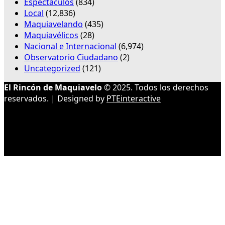
Espectáculos
(834)
Local
(12,836)
Maquiavelando
(435)
Maquiavélicos
(28)
Nacional e Internacional
(6,974)
Observatorio Ciudadano
(2)
Uncategorized
(121)
El Rincón de Maquiavelo
© 2025. Todos los derechos
reservados. | Designed by
PTEinteractive