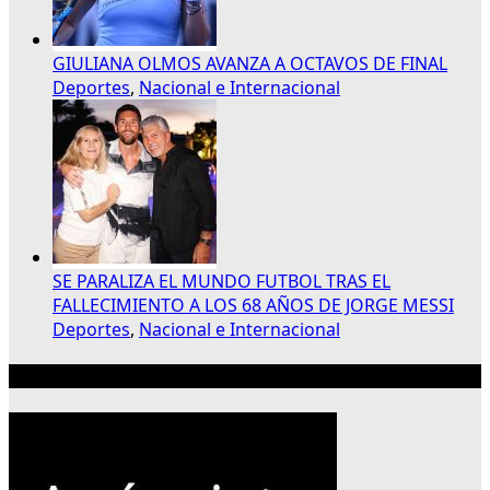
GIULIANA OLMOS AVANZA A OCTAVOS DE FINAL
Deportes
,
Nacional e Internacional
SE PARALIZA EL MUNDO FUTBOL TRAS EL
FALLECIMIENTO A LOS 68 AÑOS DE JORGE MESSI
Deportes
,
Nacional e Internacional
Publicidad 300×250