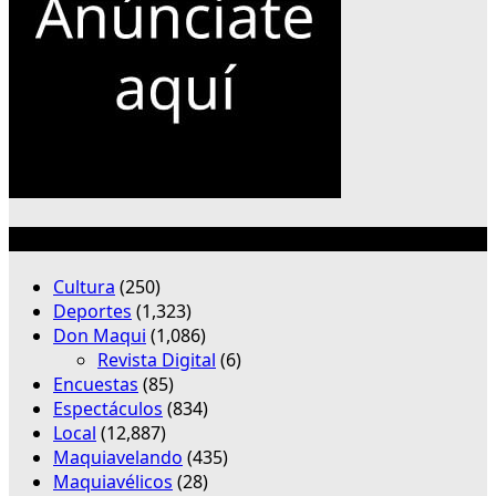
Categorías
Cultura
(250)
Deportes
(1,323)
Don Maqui
(1,086)
Revista Digital
(6)
Encuestas
(85)
Espectáculos
(834)
Local
(12,887)
Maquiavelando
(435)
Maquiavélicos
(28)