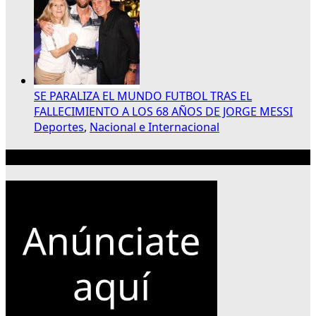
SE PARALIZA EL MUNDO FUTBOL TRAS EL
FALLECIMIENTO A LOS 68 AÑOS DE JORGE MESSI
Deportes
,
Nacional e Internacional
Publicidad 300×250