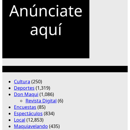
Categorías
Cultura
(250)
Deportes
(1,319)
Don Maqui
(1,086)
Revista Digital
(6)
Encuestas
(85)
Espectáculos
(834)
Local
(12,853)
Maquiavelando
(435)