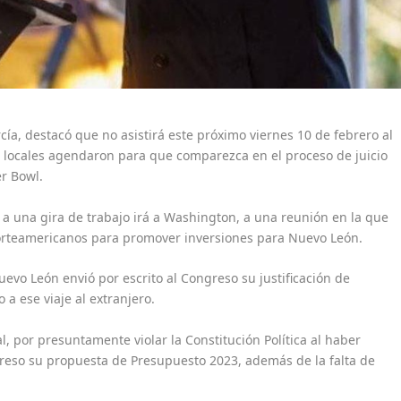
cía, destacó que no asistirá este próximo viernes 10 de febrero al
os locales agendaron para que comparezca en el proceso de juicio
er Bowl.
 a una gira de trabajo irá a Washington, a una reunión en la que
orteamericanos para promover inversiones para Nuevo León.
evo León envió por escrito al Congreso su justificación de
 a ese viaje al extranjero.
al, por presuntamente violar la Constitución Política al haber
greso su propuesta de Presupuesto 2023, además de la falta de