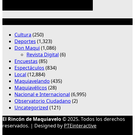
Categorías
Cultura
(250)
Deportes
(1,323)
Don Maqui
(1,086)
Revista Digital
(6)
Encuestas
(85)
Espectáculos
(834)
Local
(12,884)
Maquiavelando
(435)
Maquiavélicos
(28)
Nacional e Internacional
(6,995)
Observatorio Ciudadano
(2)
Uncategorized
(121)
El Rincón de Maquiavelo
© 2025. Todos los derechos
reservados. | Designed by
PTEinteractive