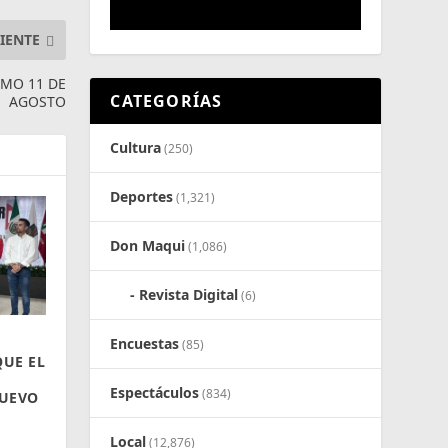
IENTE
IMO 11 DE
CATEGORÍAS
AGOSTO
Cultura
(250)
Deportes
(1,321)
Don Maqui
(1,086)
Revista Digital
(6)
Encuestas
(85)
UE EL
Espectáculos
(834)
NUEVO
Local
(12,876)