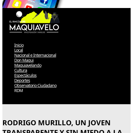
Inicio
Local
Nacional e Internacional
Don Maqui
Maquiavelando
Cultura
Espectáculos
Deportes
Observatorio Ciudadano
RDM
Select Page
RODRIGO MURILLO, UN JOVEN
TRANSPARENTE Y SIN MIEDO A LA