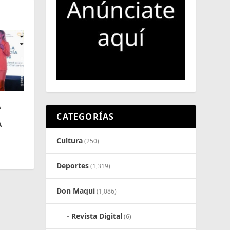
A
CATEGORÍAS
A
Cultura
(250)
Deportes
(1,319)
Don Maqui
(1,086)
Revista Digital
(6)