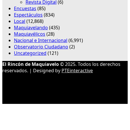
Revista Digital
(6)
Encuestas
(85)
Espectáculos
(834)
Local
(12,868)
Maquiavelando
(435)
Maquiavélicos
(28)
Nacional e Internacional
(6,991)
Observatorio Ciudadano
(2)
Uncategorized
(121)
El Rincón de Maquiavelo
© 2025. Todos los derechos
reservados. | Designed by
PTEinteractive