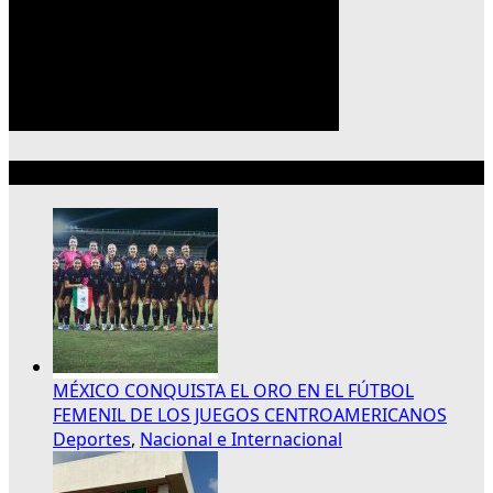
Lo más reciente
MÉXICO CONQUISTA EL ORO EN EL FÚTBOL
FEMENIL DE LOS JUEGOS CENTROAMERICANOS
Deportes
,
Nacional e Internacional