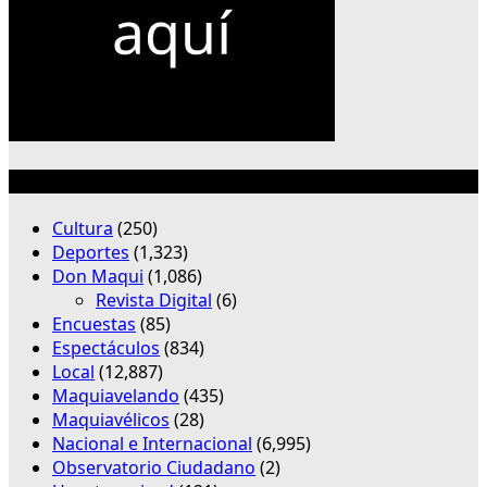
Categorías
Cultura
(250)
Deportes
(1,323)
Don Maqui
(1,086)
Revista Digital
(6)
Encuestas
(85)
Espectáculos
(834)
Local
(12,887)
Maquiavelando
(435)
Maquiavélicos
(28)
Nacional e Internacional
(6,995)
Observatorio Ciudadano
(2)