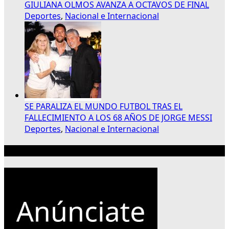
GIULIANA OLMOS AVANZA A OCTAVOS DE FINAL
Deportes
,
Nacional e Internacional
SE PARALIZA EL MUNDO FUTBOL TRAS EL
FALLECIMIENTO A LOS 68 AÑOS DE JORGE MESSI
Deportes
,
Nacional e Internacional
Publicidad 300×250