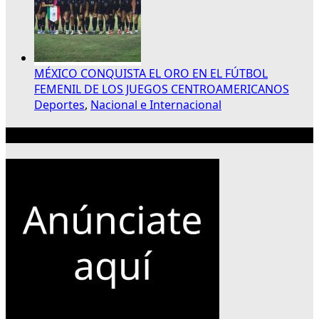
MÉXICO CONQUISTA EL ORO EN EL FÚTBOL
FEMENIL DE LOS JUEGOS CENTROAMERICANOS
Deportes
,
Nacional e Internacional
Publicidad 300×250