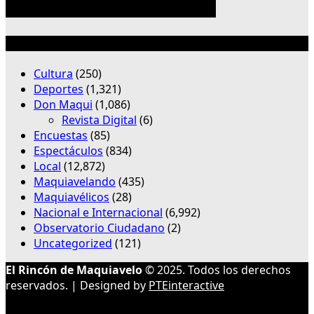
Categorías
Cultura
(250)
Deportes
(1,321)
Don Maqui
(1,086)
Revista Digital
(6)
Encuestas
(85)
Espectáculos
(834)
Local
(12,872)
Maquiavelando
(435)
Maquiavélicos
(28)
Nacional e Internacional
(6,992)
Observatorio Ciudadano
(2)
Uncategorized
(121)
El Rincón de Maquiavelo
© 2025. Todos los derechos
reservados. | Designed by
PTEinteractive