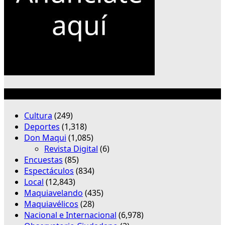
Categorías
Cultura
(249)
Deportes
(1,318)
Don Maqui
(1,085)
Revista Digital
(6)
Encuestas
(85)
Espectáculos
(834)
Local
(12,843)
Maquiavelando
(435)
Maquiavélicos
(28)
Nacional e Internacional
(6,978)