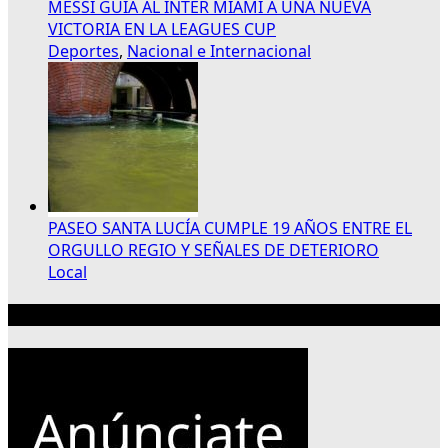
MESSI GUÍA AL INTER MIAMI A UNA NUEVA
VICTORIA EN LA LEAGUES CUP
Deportes
,
Nacional e Internacional
PASEO SANTA LUCÍA CUMPLE 19 AÑOS ENTRE EL
ORGULLO REGIO Y SEÑALES DE DETERIORO
Local
Publicidad 300×250