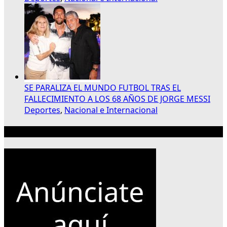
SE PARALIZA EL MUNDO FUTBOL TRAS EL
FALLECIMIENTO A LOS 68 AÑOS DE JORGE MESSI
Deportes
,
Nacional e Internacional
Publicidad 300×250