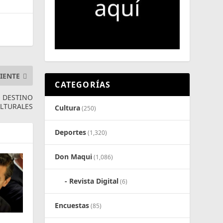
IENTE
CATEGORÍAS
 DESTINO
ULTURALES
Cultura
(250)
Deportes
(1,320)
Don Maqui
(1,086)
Revista Digital
(6)
Encuestas
(85)