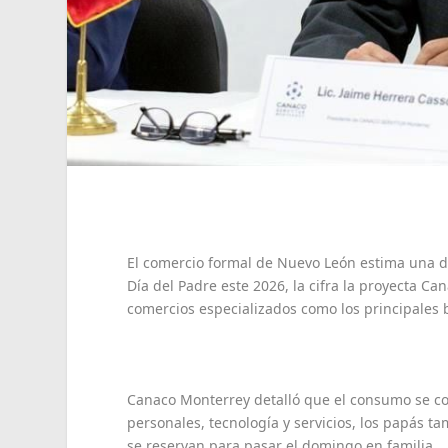
El comercio formal de Nuevo León estima una d
Día del Padre este 2026, la cifra la proyecta C
comercios especializados como los principales b
Canaco Monterrey detalló que el consumo se con
personales, tecnología y servicios, los papás 
se reservan para pasar el domingo en familia.