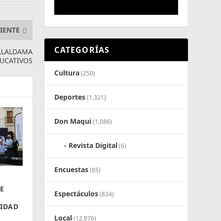
IENTE
CATEGORÍAS
ILLALDAMA
DUCATIVOS
Cultura
(250)
Deportes
(1,321)
Don Maqui
(1,086)
Revista Digital
(6)
Encuestas
(85)
E
Espectáculos
(834)
RIDAD
Local
(12,876)