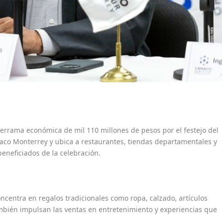
errama económica de mil 110 millones de pesos por el festejo del
anaco Monterrey y ubica a restaurantes, tiendas departamentales y
eneficiados de la celebración.
centra en regalos tradicionales como ropa, calzado, artículos
también impulsan las ventas en entretenimiento y experiencias que