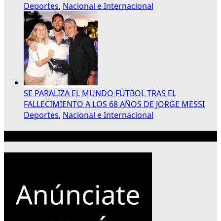
Deportes
,
Nacional e Internacional
SE PARALIZA EL MUNDO FUTBOL TRAS EL
FALLECIMIENTO A LOS 68 AÑOS DE JORGE MESSI
Deportes
,
Nacional e Internacional
Publicidad 300×250