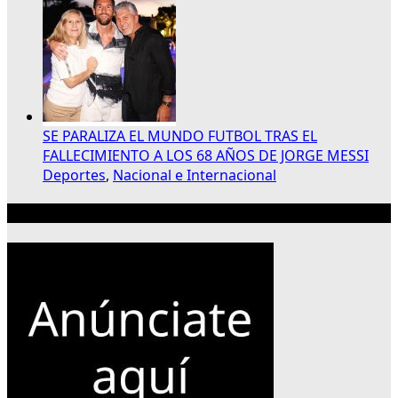
SE PARALIZA EL MUNDO FUTBOL TRAS EL
FALLECIMIENTO A LOS 68 AÑOS DE JORGE MESSI
Deportes
,
Nacional e Internacional
Publicidad 300×250