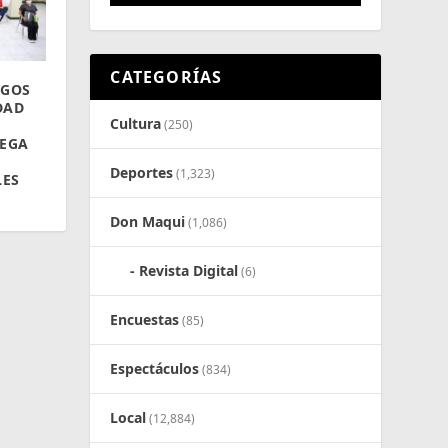
CATEGORÍAS
EGOS
DAD
Cultura
(250)
REGA
Deportes
(1,323)
LES
Don Maqui
(1,086)
Revista Digital
(6)
Encuestas
(85)
Espectáculos
(834)
Local
(12,884)