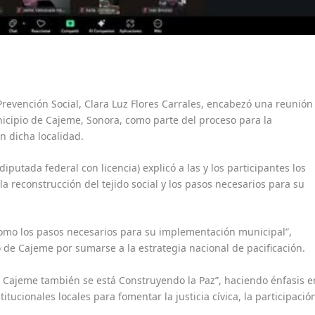
 Prevención Social, Clara Luz Flores Carrales, encabezó una reunión
icipio de Cajeme, Sonora, como parte del proceso para la
en dicha localidad.
iputada federal con licencia) explicó a las y los participantes los
 reconstrucción del tejido social y los pasos necesarios para su
como los pasos necesarios para su implementación municipal”,
 de Cajeme por sumarse a la estrategia nacional de pacificación.
en Cajeme también se está Construyendo la Paz”, haciendo énfasis e
itucionales locales para fomentar la justicia cívica, la participació