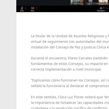
La titular de la Unidad de Asuntos Religiosos y
virtual de seguimiento con autoridades del mun
instalación del Consejo de Paz y Justicia Cívica 
Durante el encuentro, Flores Carrales (también d
fundamentos de estos Consejos, su impacto en la
correcta implementación a nivel municipal.
“Explicamos cómo funcionan los Consejos, así 
señaló la funcionaria al destacar el compromiso
En este sentido, Clara Luz Flores reiteró que “
la importancia de fortalecer las capacidades inst
ciudadana y la resolución pacífica de conflictos.