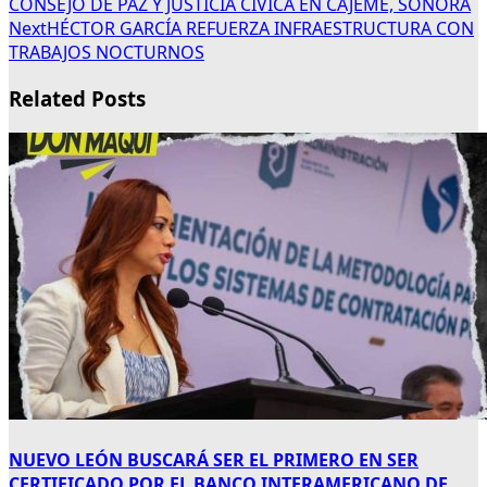
CONSEJO DE PAZ Y JUSTICIA CÍVICA EN CAJEME, SONORA
Next
HÉCTOR GARCÍA REFUERZA INFRAESTRUCTURA CON
TRABAJOS NOCTURNOS
Related Posts
NUEVO LEÓN BUSCARÁ SER EL PRIMERO EN SER
CERTIFICADO POR EL BANCO INTERAMERICANO DE