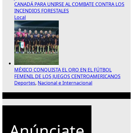
CANADÁ PARA UNIRSE AL COMBATE CONTRA LOS
INCENDIOS FORESTALES
Local
MÉXICO CONQUISTA EL ORO EN EL FÚTBOL
FEMENIL DE LOS JUEGOS CENTROAMERICANOS
Deportes
,
Nacional e Internacional
Publicidad 300×250