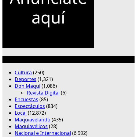
Categorías
Cultura
(250)
Deportes
(1,321)
Don Maqui
(1,086)
Revista Digital
(6)
Encuestas
(85)
Espectáculos
(834)
Local
(12,872)
Maquiavelando
(435)
Maquiavélicos
(28)
Nacional e Internacional
(6,992)