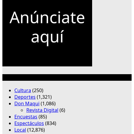
Categorías
Cultura
(250)
Deportes
(1,321)
Don Maqui
(1,086)
Revista Digital
(6)
Encuestas
(85)
Espectáculos
(834)
Local
(12,876)