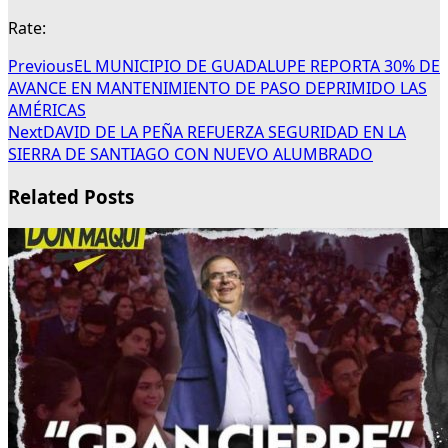
Rate:
Previous
EL MUNICIPIO DE GUADALUPE REPORTA 30% DE
AVANCE EN MANTENIMIENTO DE PASO DEPRIMIDO LAS
AMÉRICAS
Next
DAVID DE LA PEÑA REFUERZA SEGURIDAD EN LA
SIERRA DE SANTIAGO CON NUEVO ALUMBRADO
Related Posts