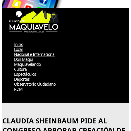
Inicio
Local
Nacional e Internacional
Don Maqui
Maquiavelando
Cultura
Espectáculos
Deportes
Observatorio Ciudadano
RDM
Select Page
CLAUDIA SHEINBAUM PIDE AL
CONGRESO APROBAR CREACIÓN DE