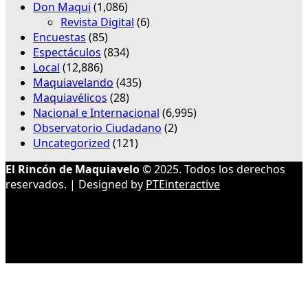
Don Maqui
(1,086)
Revista Digital
(6)
Encuestas
(85)
Espectáculos
(834)
Local
(12,886)
Maquiavelando
(435)
Maquiavélicos
(28)
Nacional e Internacional
(6,995)
Observatorio Ciudadano
(2)
Uncategorized
(121)
El Rincón de Maquiavelo
© 2025. Todos los derechos
reservados. | Designed by
PTEinteractive