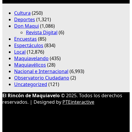
Categorías
Cultura
(250)
Deportes
(1,321)
Don Maqui
(1,086)
Revista Digital
(6)
Encuestas
(85)
Espectáculos
(834)
Local
(12,876)
Maquiavelando
(435)
Maquiavélicos
(28)
Nacional e Internacional
(6,993)
Observatorio Ciudadano
(2)
Uncategorized
(121)
El Rincón de Maquiavelo
© 2025. Todos los derechos
reservados. | Designed by
PTEinteractive