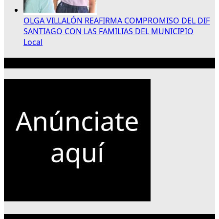
OLGA VILLALÓN REAFIRMA COMPROMISO DEL DIF
SANTIAGO CON LAS FAMILIAS DEL MUNICIPIO
Local
Publicidad 300×250