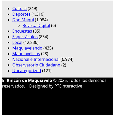
Cultura
(249)
Deportes
(1,316)
Don Maqui
(1,084)
Revista Digital
(6)
Encuestas
(85)
Espectáculos
(834)
Local
(12,836)
Maquiavelando
(435)
Maquiavélicos
(28)
Nacional e Internacional
(6,974)
Observatorio Ciudadano
(2)
Uncategorized
(121)
El Rincón de Maquiavelo
© 2025. Todos los derechos
reservados. | Designed by
PTEinteractive