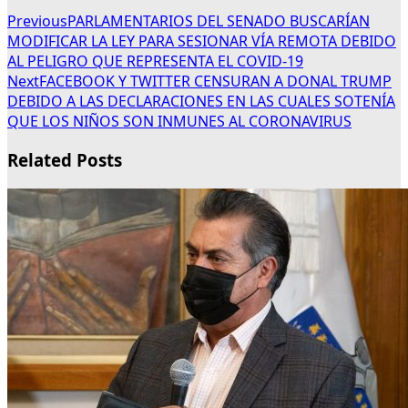
Previous
PARLAMENTARIOS DEL SENADO BUSCARÍAN
MODIFICAR LA LEY PARA SESIONAR VÍA REMOTA DEBIDO
AL PELIGRO QUE REPRESENTA EL COVID-19
Next
FACEBOOK Y TWITTER CENSURAN A DONAL TRUMP
DEBIDO A LAS DECLARACIONES EN LAS CUALES SOTENÍA
QUE LOS NIÑOS SON INMUNES AL CORONAVIRUS
Related Posts