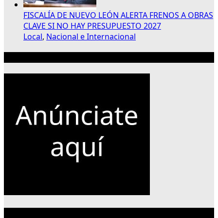
FISCALÍA DE NUEVO LEÓN ALERTA FRENOS A OBRAS
CLAVE SI NO HAY PRESUPUESTO 2027
Local
,
Nacional e Internacional
Publicidad 300×250
Categorías