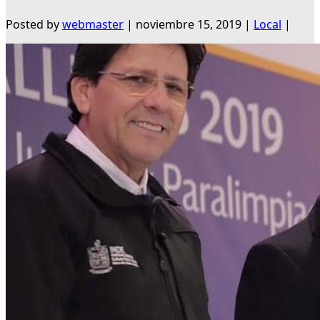
Posted by
webmaster
|
noviembre 15, 2019
|
Local
|