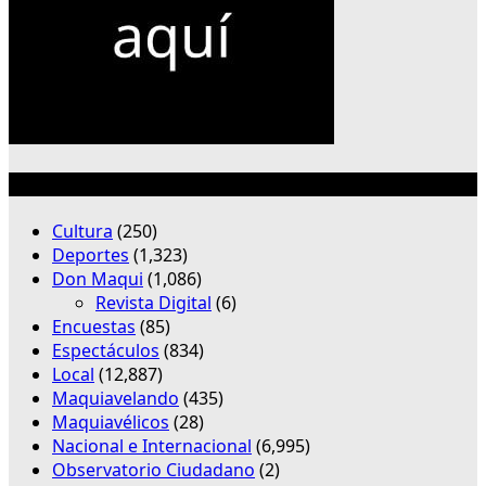
Categorías
Cultura
(250)
Deportes
(1,323)
Don Maqui
(1,086)
Revista Digital
(6)
Encuestas
(85)
Espectáculos
(834)
Local
(12,887)
Maquiavelando
(435)
Maquiavélicos
(28)
Nacional e Internacional
(6,995)
Observatorio Ciudadano
(2)