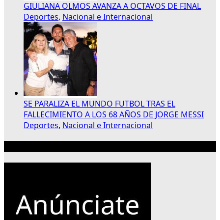
GIULIANA OLMOS AVANZA A OCTAVOS DE FINAL
Deportes
,
Nacional e Internacional
SE PARALIZA EL MUNDO FUTBOL TRAS EL
FALLECIMIENTO A LOS 68 AÑOS DE JORGE MESSI
Deportes
,
Nacional e Internacional
Publicidad 300×250