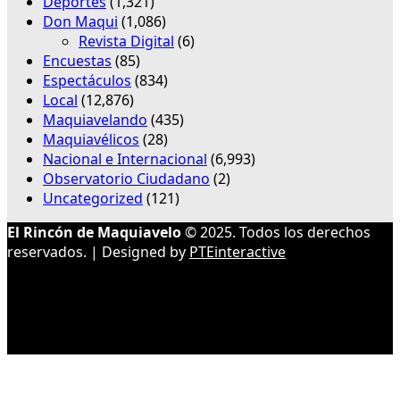
Deportes
(1,321)
Don Maqui
(1,086)
Revista Digital
(6)
Encuestas
(85)
Espectáculos
(834)
Local
(12,876)
Maquiavelando
(435)
Maquiavélicos
(28)
Nacional e Internacional
(6,993)
Observatorio Ciudadano
(2)
Uncategorized
(121)
El Rincón de Maquiavelo
© 2025. Todos los derechos
reservados. | Designed by
PTEinteractive