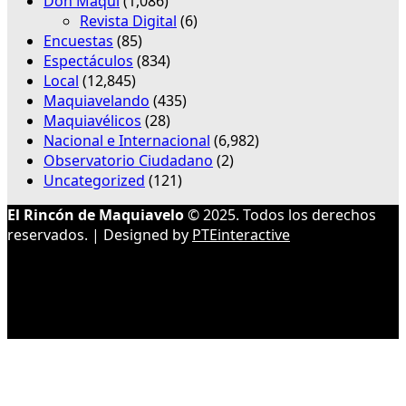
Don Maqui
(1,086)
Revista Digital
(6)
Encuestas
(85)
Espectáculos
(834)
Local
(12,845)
Maquiavelando
(435)
Maquiavélicos
(28)
Nacional e Internacional
(6,982)
Observatorio Ciudadano
(2)
Uncategorized
(121)
El Rincón de Maquiavelo
© 2025. Todos los derechos
reservados. | Designed by
PTEinteractive