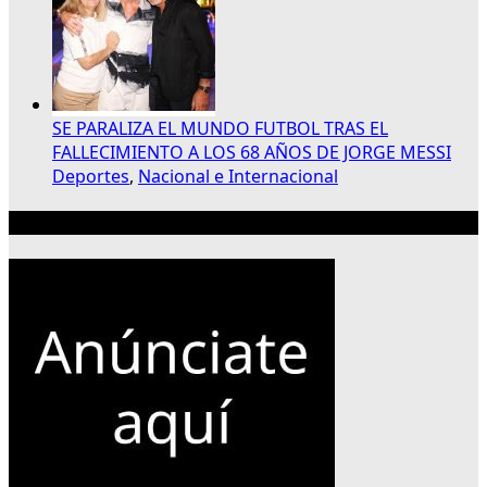
SE PARALIZA EL MUNDO FUTBOL TRAS EL
FALLECIMIENTO A LOS 68 AÑOS DE JORGE MESSI
Deportes
,
Nacional e Internacional
Publicidad 300×250