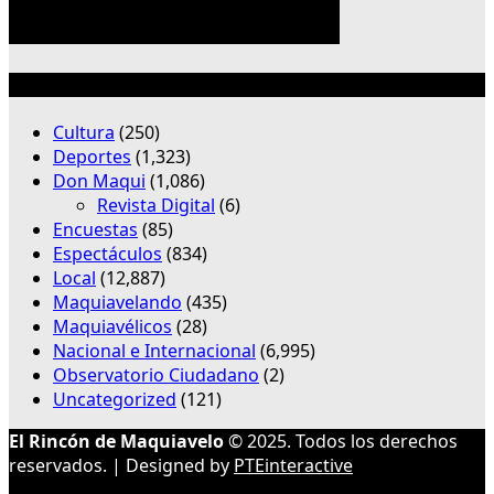
Categorías
Cultura
(250)
Deportes
(1,323)
Don Maqui
(1,086)
Revista Digital
(6)
Encuestas
(85)
Espectáculos
(834)
Local
(12,887)
Maquiavelando
(435)
Maquiavélicos
(28)
Nacional e Internacional
(6,995)
Observatorio Ciudadano
(2)
Uncategorized
(121)
El Rincón de Maquiavelo
© 2025. Todos los derechos
reservados. | Designed by
PTEinteractive