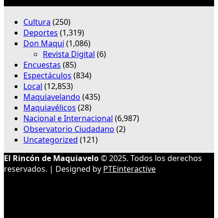
Categorías
Cultura
(250)
Deportes
(1,319)
Don Maqui
(1,086)
Revista Digital
(6)
Encuestas
(85)
Espectáculos
(834)
Local
(12,853)
Maquiavelando
(435)
Maquiavélicos
(28)
Nacional e Internacional
(6,987)
Observatorio Ciudadano
(2)
Uncategorized
(121)
El Rincón de Maquiavelo
© 2025. Todos los derechos
reservados. | Designed by
PTEinteractive