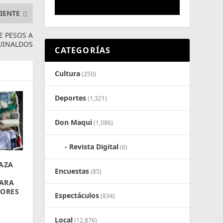
IENTE
E PESOS A
UINALDOS
CATEGORÍAS
Cultura
(250)
Deportes
(1,321)
Don Maqui
(1,086)
Revista Digital
(6)
AZA
Encuestas
(85)
ARA
DORES
Espectáculos
(834)
Local
(12,876)