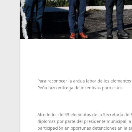
Para reconocer la ardua labor de los elementos 
Peña hizo entrega de incentivos para estos.
Alrededor de 43 elementos de la Secretaría de 
diplomas por parte del presidente municipal; a 
participación en oportunas detenciones en la e