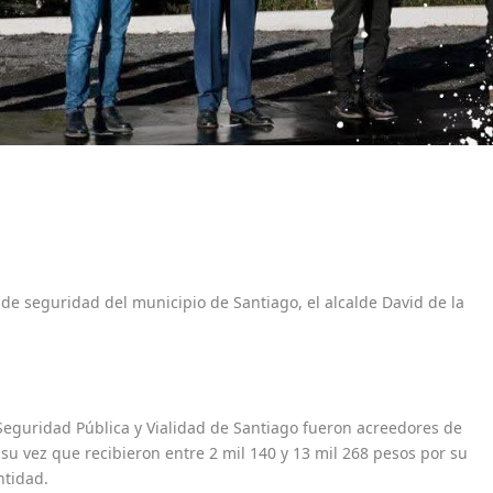
de seguridad del municipio de Santiago, el alcalde David de la
Seguridad Pública y Vialidad de Santiago fueron acreedores de
su vez que recibieron entre 2 mil 140 y 13 mil 268 pesos por su
ntidad.