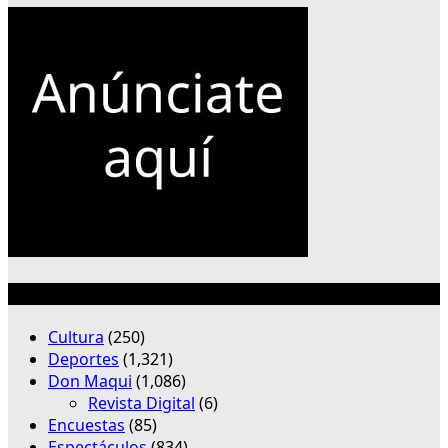
Categorías
Cultura
(250)
Deportes
(1,321)
Don Maqui
(1,086)
Revista Digital
(6)
Encuestas
(85)
Espectáculos
(834)