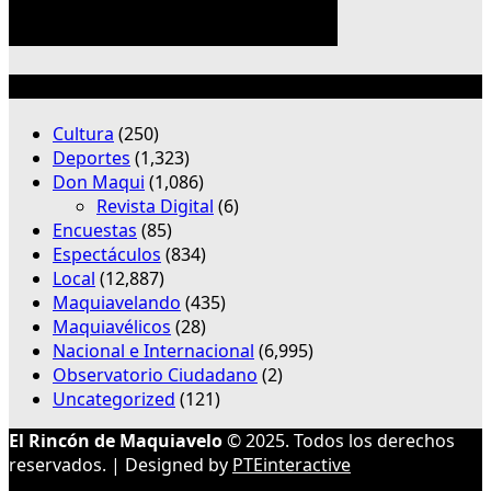
Categorías
Cultura
(250)
Deportes
(1,323)
Don Maqui
(1,086)
Revista Digital
(6)
Encuestas
(85)
Espectáculos
(834)
Local
(12,887)
Maquiavelando
(435)
Maquiavélicos
(28)
Nacional e Internacional
(6,995)
Observatorio Ciudadano
(2)
Uncategorized
(121)
El Rincón de Maquiavelo
© 2025. Todos los derechos
reservados. | Designed by
PTEinteractive