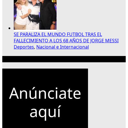
SE PARALIZA EL MUNDO FUTBOL TRAS EL
FALLECIMIENTO A LOS 68 AÑOS DE JORGE MESSI
Deportes
,
Nacional e Internacional
Publicidad 300×250