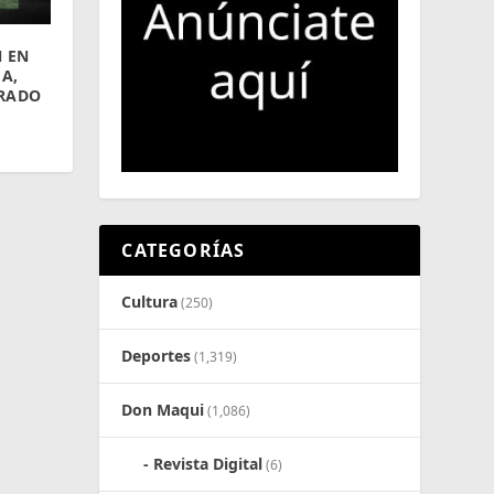
 EN
A,
RADO
CATEGORÍAS
Cultura
(250)
Deportes
(1,319)
Don Maqui
(1,086)
Revista Digital
(6)