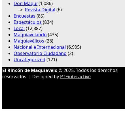
Don Maqui
(1,086)
Revista Digital
(6)
Encuestas
(85)
Espectáculos
(834)
Local
(12,887)
Maquiavelando
(435)
Maquiavélicos
(28)
Nacional e Internacional
(6,995)
Observatorio Ciudadano
(2)
Uncategorized
(121)
El Rincón de Maquiavelo
© 2025. Todos los derechos
reservados. | Designed by
PTEinteractive