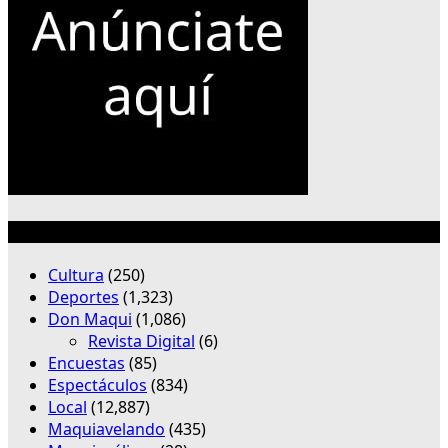
Categorías
Cultura
(250)
Deportes
(1,323)
Don Maqui
(1,086)
Revista Digital
(6)
Encuestas
(85)
Espectáculos
(834)
Local
(12,887)
Maquiavelando
(435)