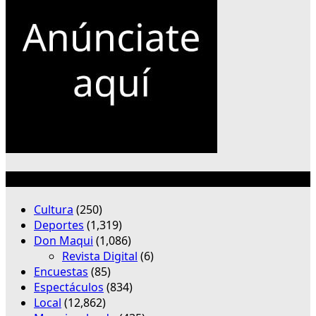
Categorías
Cultura
(250)
Deportes
(1,319)
Don Maqui
(1,086)
Revista Digital
(6)
Encuestas
(85)
Espectáculos
(834)
Local
(12,862)