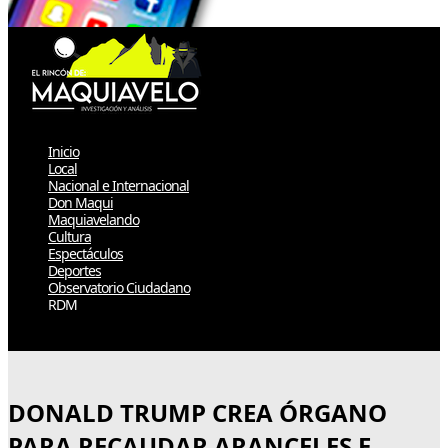
Inicio
Local
Nacional e Internacional
Don Maqui
Maquiavelando
Cultura
Espectáculos
Deportes
Observatorio Ciudadano
RDM
Select Page
DONALD TRUMP CREA ÓRGANO
PARA RECAUDAR ARANCELES E