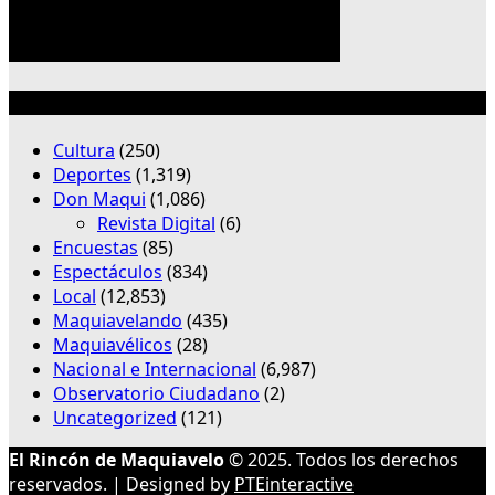
Categorías
Cultura
(250)
Deportes
(1,319)
Don Maqui
(1,086)
Revista Digital
(6)
Encuestas
(85)
Espectáculos
(834)
Local
(12,853)
Maquiavelando
(435)
Maquiavélicos
(28)
Nacional e Internacional
(6,987)
Observatorio Ciudadano
(2)
Uncategorized
(121)
El Rincón de Maquiavelo
© 2025. Todos los derechos
reservados. | Designed by
PTEinteractive