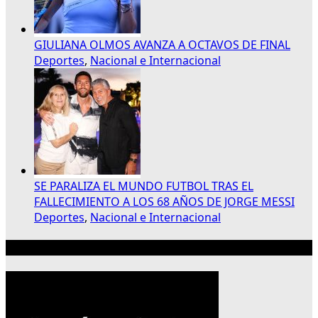
GIULIANA OLMOS AVANZA A OCTAVOS DE FINAL
Deportes
,
Nacional e Internacional
SE PARALIZA EL MUNDO FUTBOL TRAS EL
FALLECIMIENTO A LOS 68 AÑOS DE JORGE MESSI
Deportes
,
Nacional e Internacional
Publicidad 300×250