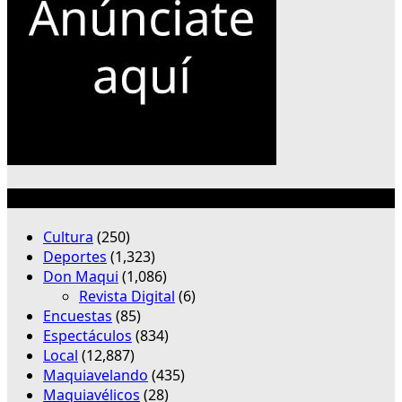
Categorías
Cultura
(250)
Deportes
(1,323)
Don Maqui
(1,086)
Revista Digital
(6)
Encuestas
(85)
Espectáculos
(834)
Local
(12,887)
Maquiavelando
(435)
Maquiavélicos
(28)