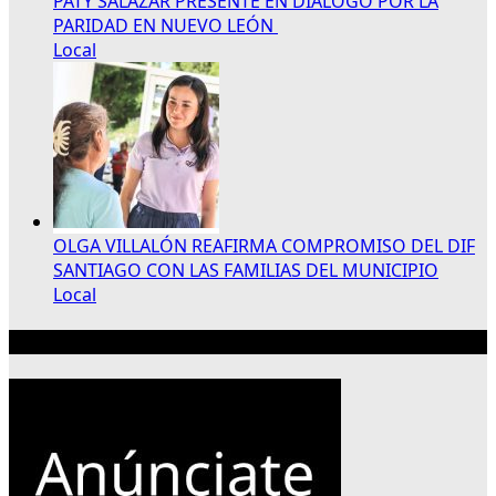
PATY SALAZAR PRESENTE EN DIÁLOGO POR LA
PARIDAD EN NUEVO LEÓN
Local
OLGA VILLALÓN REAFIRMA COMPROMISO DEL DIF
SANTIAGO CON LAS FAMILIAS DEL MUNICIPIO
Local
Publicidad 300×250