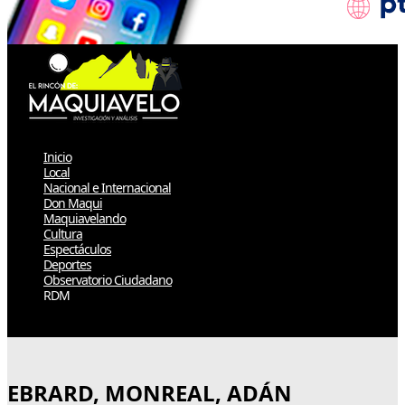
Inicio
Local
Nacional e Internacional
Don Maqui
Maquiavelando
Cultura
Espectáculos
Deportes
Observatorio Ciudadano
RDM
Select Page
EBRARD, MONREAL, ADÁN