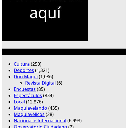
Categorías
Cultura
(250)
Deportes
(1,321)
Don Maqui
(1,086)
Revista Digital
(6)
Encuestas
(85)
Espectáculos
(834)
Local
(12,876)
Maquiavelando
(435)
Maquiavélicos
(28)
Nacional e Internacional
(6,993)
Observatorio Ciudadano
(2)