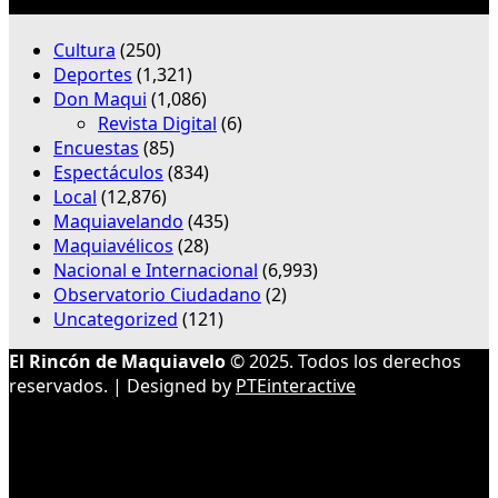
Categorías
Cultura
(250)
Deportes
(1,321)
Don Maqui
(1,086)
Revista Digital
(6)
Encuestas
(85)
Espectáculos
(834)
Local
(12,876)
Maquiavelando
(435)
Maquiavélicos
(28)
Nacional e Internacional
(6,993)
Observatorio Ciudadano
(2)
Uncategorized
(121)
El Rincón de Maquiavelo
© 2025. Todos los derechos
reservados. | Designed by
PTEinteractive