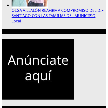
OLGA VILLALÓN REAFIRMA COMPROMISO DEL DIF
SANTIAGO CON LAS FAMILIAS DEL MUNICIPIO
Local
Publicidad 300×250